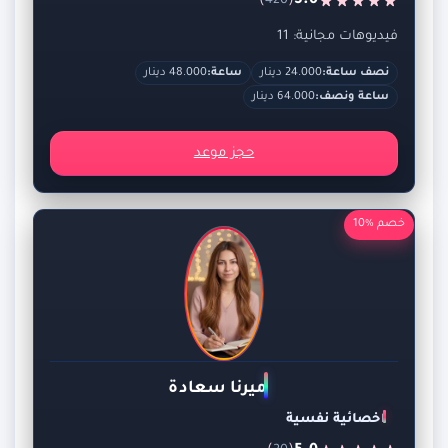
)
(
5.0
420
فيديوهات مجانية: 11
نصف ساعة:
24.000 دينار
ساعة:
48.000 دينار
ساعة ونصف:
64.000 دينار
حجز موعد
خصم %10
ميرنا سعادة
اخصائية نفسية